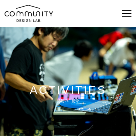
\求む!/
助っ人・ご意見
ABOUT
ACTIVITIES
ACTIVITIES
活動のご紹介
MAGAZINE
NEWS