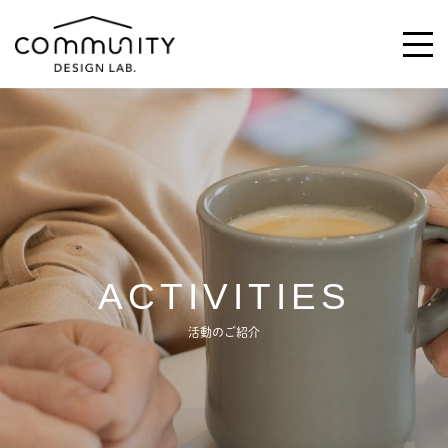
\求む!/
助っ人・ご意見
ABOUT
ACTIVITIES
ACTIVITIES
活動のご紹介
MAGAZINE
NEWS