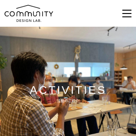
\求む!/
助っ人・ご意見
ABOUT
ACTIVITIES
ACTIVITIES
活動のご紹介
MAGAZINE
NEWS