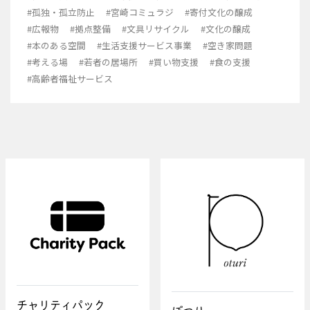
#孤独・孤立防止
#宮崎コミュラジ
#寄付文化の醸成
#広報物
#拠点整備
#文具リサイクル
#文化の醸成
#本のある空間
#生活支援サービス事業
#空き家問題
#考える場
#若者の居場所
#買い物支援
#食の支援
#高齢者福祉サービス
チャリティパック