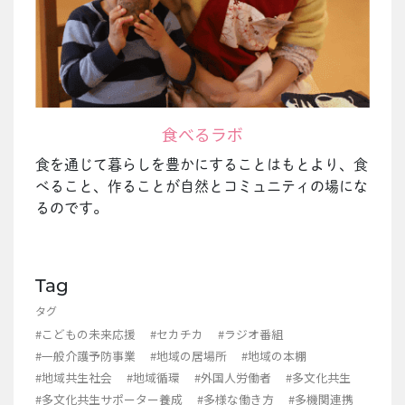
食べるラボ
食を通じて暮らしを豊かにすることはもとより、食
べること、作ることが自然とコミュニティの場にな
るのです。
Tag
タグ
#こどもの未来応援
#セカチカ
#ラジオ番組
#一般介護予防事業
#地域の居場所
#地域の本棚
#地域共生社会
#地域循環
#外国人労働者
#多文化共生
#多文化共生サポーター養成
#多様な働き方
#多機関連携