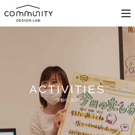
\求む!/
助っ人・ご意見
ABOUT
ACTIVITIES
ACTIVITIES
活動のご紹介
MAGAZINE
NEWS