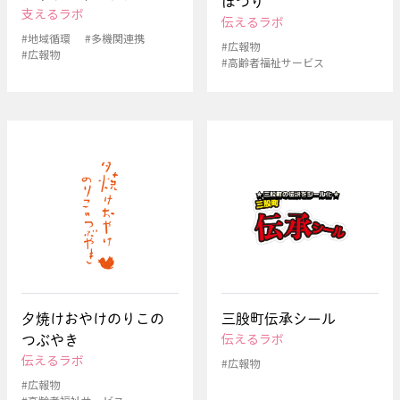
ぽつり
支えるラボ
伝えるラボ
#地域循環
#多機関連携
#広報物
#広報物
#高齢者福祉サービス
夕焼けおやけのりこの
三股町伝承シール
伝えるラボ
つぶやき
伝えるラボ
#広報物
#広報物