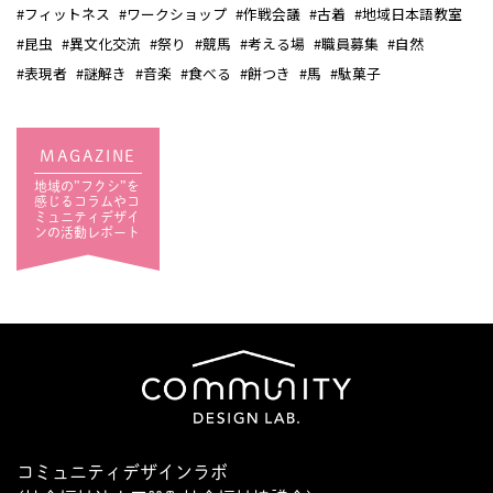
#フィットネス
#ワークショップ
#作戦会議
#古着
#地域日本語教室
#昆虫
#異文化交流
#祭り
#競馬
#考える場
#職員募集
#自然
#表現者
#謎解き
#音楽
#食べる
#餅つき
#馬
#駄菓子
MAGAZINE
地域の”フクシ”を
感じるコラムやコ
ミュニティデザイ
ンの活動レポート
コミュニティデザインラボ