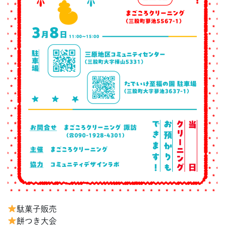
駄菓子販売
餅つき大会