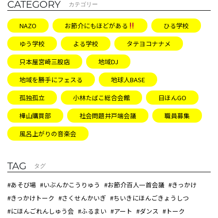
CATEGORY
カテゴリー
NAZO
お節介にもほどがある
ひる学校
ゆう学校
よる学校
タテヨコナナメ
只本屋宮崎三股店
地域DJ
地域を勝手にフェスる
地球人BASE
孤独孤立
小林たばこ総合会館
日ほんGO
樺山購買部
社会問題井戸端会議
職員募集
風呂上がりの音楽会
TAG
タグ
#あそび場
#いぶんかこうりゅう
#お節介百人一首会議
#きっかけ
#きっかけトーク
#さくせんかいぎ
#ちいきにほんごきょうしつ
#にほんごれんしゅう会
#ふるまい
#アート
#ダンス
#トーク