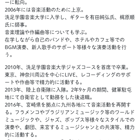
ーに転向。
2006年には音楽活動のために上京。
洗足学園音楽大学に入学し、ギターを有田純弘氏、梶原順
氏に師事。
音楽理論や作編曲等についても学ぶ。
在学しながら自己のバンドや、ホテルやカフェ等での
BGM演奏、新人歌手のサポート等様々な演奏活動を行
う。
2010年、洗足学園音楽大学ジャズコースを首席で卒業。
東京、神奈川周辺を中心にLIVE、レコーディングのサポ
ートや作曲等で精力的に活動する。
2013年、陸上自衛隊に入隊。2年9ヶ月の期間、健軍駐屯
地にて自衛官として勤務をした後退職。
2016年、宮崎県を拠点に九州各地にて音楽活動を再開す
る。フラメンコやブラジリアンミュージック等のワールド
ミュージックや、ジャズ、ポップス等様々なスタイルでの
演奏や、劇団、来宮するミュージシャンとの共演等、精力
的に活動する。