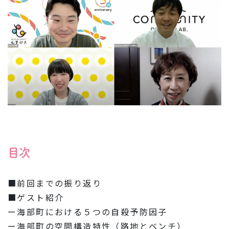
目次
■前回までの振り返り
■ゲスト紹介
ー海部町における５つの自殺予防因子
ー海部町の空間構造特性（路地とベンチ）