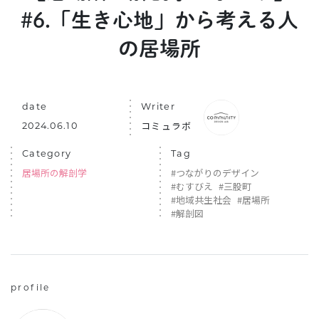
#6.「生き心地」から考える人
EVENTS
の居場所
date
Writer
コミュラボ
2024.06.10
Category
Tag
居場所の解剖学
#つながりのデザイン
#むすびえ
#三股町
#地域共生社会
#居場所
#解剖図
profile