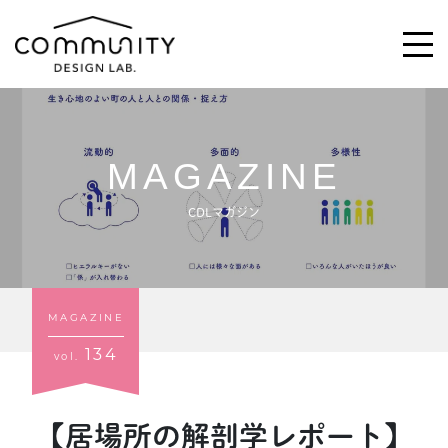
MAGAZINE
\求む!/
助っ人・ご意見
CDLマガジン
ABOUT
MAGAZINE
ACTIVITIES
134
vol.
MAGAZINE
NEWS
【居場所の解剖学レポート】