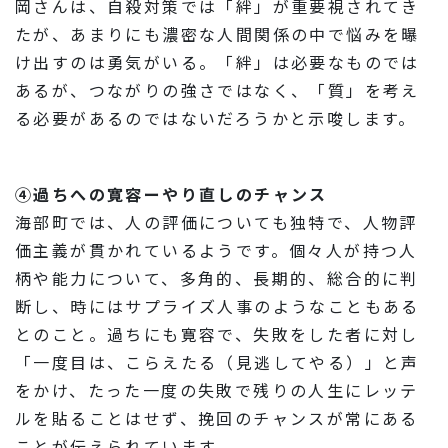
岡さんは、自殺対策では「絆」が重要視されてき
たが、あまりにも濃密な人間関係の中で悩みを曝
け出すのは勇気がいる。「絆」は必要なものでは
あるが、つながりの強さではなく、「質」を考え
る必要があるのではないだろうかと示唆します。
④過ちへの寛容ーやり直しのチャンス
海部町では、人の評価についても独特で、人物評
価主義が貫かれているようです。個々人が持つ人
柄や能力について、多角的、長期的、総合的に判
断し、時にはサプライズ人事のようなこともある
とのこと。過ちにも寛容で、失敗をした者に対し
「一度目は、こらえたる（見逃してやる）」と声
をかけ、たった一度の失敗で残りの人生にレッテ
ルを貼ることはせず、挽回のチャンスが常にある
ことが伝えられています。