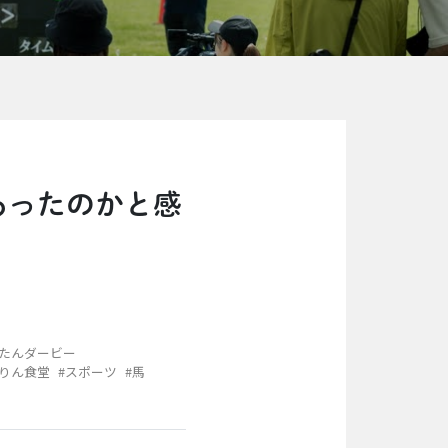
あったのかと感
またんダービー
んりん食堂
#スポーツ
#馬