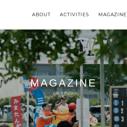
ABOUT
ACTIVITIES
MAGAZINE
\求む!/
助っ人・ご意見
ABOUT
MAGAZINE
ACTIVITIES
CDLマガジン
MAGAZINE
NEWS