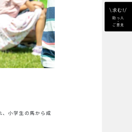
\求む!/
助っ人
・
ご意見
れ、小学生の馬から成