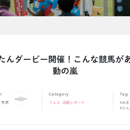
EVENTS
たんダービー開催！こんな競馬が
動の嵐
r
Category
Tag
ュラボ
フェス
活動レポート
#み
#り