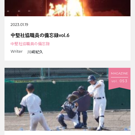
2023.01.19
中堅社協職員の備忘録vol.6
中堅社協職員の備忘録
川﨑紀久
Writer
MAGAZINE
053
vol.