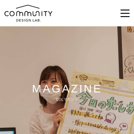
\求む!/
助っ人・ご意見
ABOUT
MAGAZINE
ACTIVITIES
CDLマガジン
MAGAZINE
NEWS