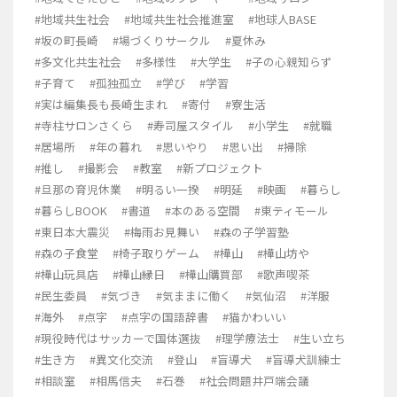
#地域共生社会
#地域共生社会推進室
#地球人BASE
#坂の町長崎
#場づくりサークル
#夏休み
#多文化共生社会
#多様性
#大学生
#子の心親知らず
#子育て
#孤独孤立
#学び
#学習
#実は編集長も長崎生まれ
#寄付
#寮生活
#寺柱サロンさくら
#寿司屋スタイル
#小学生
#就職
#居場所
#年の暮れ
#思いやり
#思い出
#掃除
#推し
#撮影会
#教室
#新プロジェクト
#旦那の育児休業
#明るい一揆
#明延
#映画
#暮らし
#暮らしBOOK
#書道
#本のある空間
#東ティモール
#東日本大震災
#梅雨お見舞い
#森の子学習塾
#森の子食堂
#椅子取りゲーム
#樺山
#樺山坊や
#樺山玩具店
#樺山縁日
#樺山購買部
#歌声喫茶
#民生委員
#気づき
#気ままに働く
#気仙沼
#洋服
#海外
#点字
#点字の国語辞書
#猫かわいい
#現役時代はサッカーで国体選抜
#理学療法士
#生い立ち
#生き方
#異文化交流
#登山
#盲導犬
#盲導犬訓練士
#相談室
#相馬信夫
#石巻
#社会問題井戸端会議