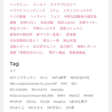
インタビュー
エッセイ
キママプロダクツ
クラウドファンディング
コラム
スタッフのつぶやき
ナゾの服屋
ハイライト
フェス
中堅社協職員の備忘録
募集
地域サロン
地域活動
地球人BASE
夫婦ライター
学生ライター
宇野のつぶやき
宮崎コミュラジ
居場所の解剖学
新ライター登場！
新事業
日本語教師は見た！
明るい一揆
樺山天国
活動レポート
私の好きなこと
自己紹介
視察レポート
連載「津崎忠文の3.11」
障がい福祉
高齢者福祉
Tag
タグ
#2ドッグキッチン
#3.11
#APU留学
#BASE谷の杜
#Be compassionate to yourself
#DIY
#DJ
#Dr.SAKABA
#Dr.YAOYA
#eetoko
#Glocal Guest House WAJIMA
#MFA
#NAZO
#PARK
#POPUP
#SDGs
#U100
#wajima
#あほな男子
#おみくじ
#おもちゃ
#お手伝い
#お産