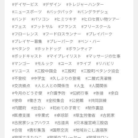
#デイサービス
#デザイン
#トレジャーハンター
#ニュースポーツ
#バックパック
#バングラデシュ
#バンド
#パソコン
#ヒミツキチ
#ヒロセ買い物ツアー
#フェス
#フットサル
#フランス
#フリースクール
#フローレンス
#フードロスランナー
#プレイパーク
#プレイヤー募集
#プレーパーク
#ベン・ハー
#ペタンク
#ホットドッグ
#ボランティア
#ポッドキャスト
#マイプレイリスト
#マッサージの仕事
#マンゴー
#モルック
#ユース
#ライブ
#リハビリ
#リユース
#三股中国会
#三股町
#三股町ペタンク協会
#不登校
#中学生
#久しぶりの登場
#二層式洗濯機
#交流拠点
#人と人との関係性
#人生
#人間関係
#今月のどうぞ便
#介護予防
#伝統行事
#体操
#余白
#使命
#働き方
#全校集会
#公民館
#共同訓練
#内閣府
#出会い
#初めての子育て
#制作裏話
#医療支援
#卒業式
#卓球部
#厚生労働省
#古民家
#古民家シェアハウス
#古道具
#只本屋宮崎三股店
#合宿
#唐杉集落
#国際交流
#地域おこし遠隔隊
#地域できたひこ
#地域のプレーヤー
#地域サロン