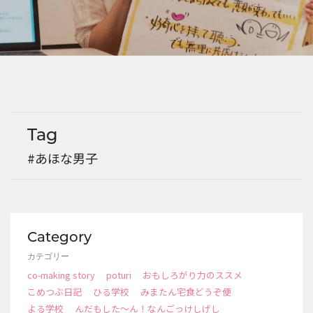
EVENTS
Tag
#あほな男子
Category
カテゴリー
co-making story
poturi
おもしろがり力のススメ
こめつぶ日記
ひる学校
みまたん宅食どうぞ便
よる学校
んだもした～ん！なんごっけしげし