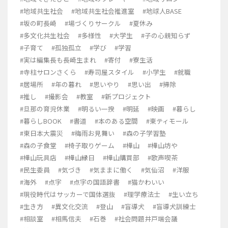
#地域共生社会
#地域共生社会推進室
#地球人BASE
#坂の町長崎
#場づくりサークル
#夏休み
#多文化共生社会
#多様性
#大学生
#子の心親知らず
#子育て
#孤独孤立
#学び
#学習
#実は編集長も長崎生まれ
#寄付
#寮生活
#寺柱サロンさくら
#寿司屋スタイル
#小学生
#就職
#居場所
#年の暮れ
#思いやり
#思い出
#掃除
#推し
#撮影会
#教室
#新プロジェクト
#旦那の育児休業
#明るい一揆
#明延
#映画
#暮らし
#暮らしBOOK
#書道
#本のある空間
#東ティモール
#東日本大震災
#梅雨お見舞い
#森の子学習塾
#森の子食堂
#椅子取りゲーム
#樺山
#樺山坊や
#樺山玩具店
#樺山縁日
#樺山購買部
#歌声喫茶
#民生委員
#気づき
#気ままに働く
#気仙沼
#洋服
#海外
#点字
#点字の国語辞書
#猫かわいい
#現役時代はサッカーで国体選抜
#理学療法士
#生い立ち
#生き方
#異文化交流
#登山
#盲導犬
#盲導犬訓練士
#相談室
#相馬信夫
#石巻
#社会問題井戸端会議