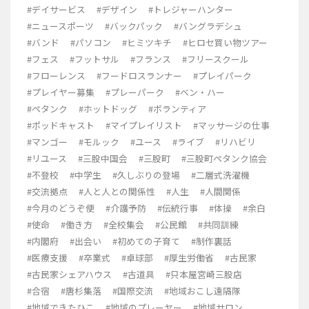
#デイサービス
#デザイン
#トレジャーハンター
#ニュースポーツ
#バックパック
#バングラデシュ
#バンド
#パソコン
#ヒミツキチ
#ヒロセ買い物ツアー
#フェス
#フットサル
#フランス
#フリースクール
#フローレンス
#フードロスランナー
#プレイパーク
#プレイヤー募集
#プレーパーク
#ベン・ハー
#ペタンク
#ホットドッグ
#ボランティア
#ポッドキャスト
#マイプレイリスト
#マッサージの仕事
#マンゴー
#モルック
#ユース
#ライブ
#リハビリ
#リユース
#三股中国会
#三股町
#三股町ペタンク協会
#不登校
#中学生
#久しぶりの登場
#二層式洗濯機
#交流拠点
#人と人との関係性
#人生
#人間関係
#今月のどうぞ便
#介護予防
#伝統行事
#体操
#余白
#使命
#働き方
#全校集会
#公民館
#共同訓練
#内閣府
#出会い
#初めての子育て
#制作裏話
#医療支援
#卒業式
#卓球部
#厚生労働省
#古民家
#古民家シェアハウス
#古道具
#只本屋宮崎三股店
#合宿
#唐杉集落
#国際交流
#地域おこし遠隔隊
#地域できたひこ
#地域のプレーヤー
#地域サロン