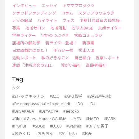
インタビュー
エッセイ
キママプロダクツ
クラウドファンディング
コラム
スタッフのつぶやき
ナゾの服屋
ハイライト
フェス
中堅社協職員の備忘録
募集
地域サロン
地域活動
地球人BASE
夫婦ライター
学生ライター
宇野のつぶやき
宮崎コミュラジ
居場所の解剖学
新ライター登場！
新事業
日本語教師は見た！
明るい一揆
樺山天国
活動レポート
私の好きなこと
自己紹介
視察レポート
連載「津崎忠文の3.11」
障がい福祉
高齢者福祉
Tag
タグ
#2ドッグキッチン
#3.11
#APU留学
#BASE谷の杜
#Be compassionate to yourself
#DIY
#DJ
#Dr.SAKABA
#Dr.YAOYA
#eetoko
#Glocal Guest House WAJIMA
#MFA
#NAZO
#PARK
#POPUP
#SDGs
#U100
#wajima
#あほな男子
#おみくじ
#おもちゃ
#お手伝い
#お産