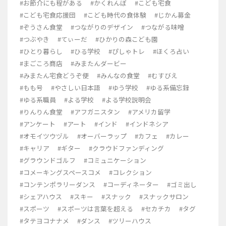
#お節介にも程がある
#かくれんぼ
#こども宅食
#こども宅食応援団
#こども時代の食体験
#じかん募金
#ぞうさん食堂
#つながりのデザイン
#つながる味噌
#つぶやき
#てぃーだ
#ひかりの森こども園
#ひとり暮らし
#ひる学校
#ぴしゃトレ
#ほくろ占い
#まごころ商店
#みまたんダービー
#みまたん宅食どうぞ便
#みんなの食堂
#むすびえ
#もも号
#やさしい日本語
#ゆう学校
#ゆる系備忘録
#ゆる系職員
#よる学校
#よる学校説明会
#りんりん食堂
#アフガニスタン
#アメリカ留学
#アンケート
#アート
#インド
#インドネシア
#オモイツウヅル
#オーバーラップ
#カフェ
#カレー
#キャリア
#ギター
#クラウドファンディング
#グラウンドゴルフ
#コミュニケーション
#コメーキングスペースコメ
#コレクション
#コンテンポラリーダンス
#コーディネーター
#ゴミ出し
#シェアハウス
#スキー
#スナック
#スナックサロン
#スポーツ
#スポーツは言葉を超える
#セカチカ
#タグ
#タテヨコナナメ
#ダンス
#ツリーハウス