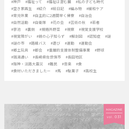
#神戸
#福祉って
#福祉は潜む展
#私の子ども時代
#空き家再生
#紹介
#絵日記
#編み物
#緩和ケア
#育児休業
#自主的に2週間早く帰寮
#自治会
#自然活動
#自衛隊
#花の会
#芸術の秋
#若者
#蓼池
#裏側
#規格外野菜
#視察
#視覚支援学校
#視覚障がい
#親の心子知らず
#解剖図
#認知症
#謎
#謎の市
#路線バス
#遊び
#運動
#運動会
#郷土玩具
#都会
#重層的支援体制整備事業
#野球
#銭湯通い
#長崎県佐世保市
#長田地区
#阪神・淡路大震災
#難民
#音楽
#食
#食材いただきましたー
#馬
#駄菓子
#高校生
MAGAZINE
031
vol.