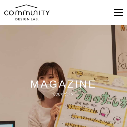
\求む!/
助っ人・ご意見
ABOUT
MAGAZINE
ACTIVITIES
CDLマガジン
MAGAZINE
NEWS