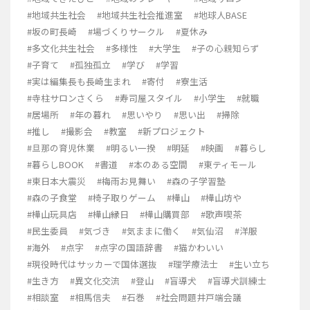
#地域共生社会
#地域共生社会推進室
#地球人BASE
#坂の町長崎
#場づくりサークル
#夏休み
#多文化共生社会
#多様性
#大学生
#子の心親知らず
#子育て
#孤独孤立
#学び
#学習
#実は編集長も長崎生まれ
#寄付
#寮生活
#寺柱サロンさくら
#寿司屋スタイル
#小学生
#就職
#居場所
#年の暮れ
#思いやり
#思い出
#掃除
#推し
#撮影会
#教室
#新プロジェクト
#旦那の育児休業
#明るい一揆
#明延
#映画
#暮らし
#暮らしBOOK
#書道
#本のある空間
#東ティモール
#東日本大震災
#梅雨お見舞い
#森の子学習塾
#森の子食堂
#椅子取りゲーム
#樺山
#樺山坊や
#樺山玩具店
#樺山縁日
#樺山購買部
#歌声喫茶
#民生委員
#気づき
#気ままに働く
#気仙沼
#洋服
#海外
#点字
#点字の国語辞書
#猫かわいい
#現役時代はサッカーで国体選抜
#理学療法士
#生い立ち
#生き方
#異文化交流
#登山
#盲導犬
#盲導犬訓練士
#相談室
#相馬信夫
#石巻
#社会問題井戸端会議