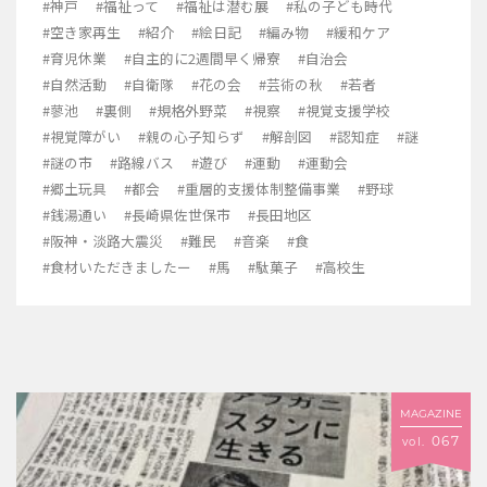
#神戸
#福祉って
#福祉は潜む展
#私の子ども時代
#空き家再生
#紹介
#絵日記
#編み物
#緩和ケア
#育児休業
#自主的に2週間早く帰寮
#自治会
#自然活動
#自衛隊
#花の会
#芸術の秋
#若者
#蓼池
#裏側
#規格外野菜
#視察
#視覚支援学校
#視覚障がい
#親の心子知らず
#解剖図
#認知症
#謎
#謎の市
#路線バス
#遊び
#運動
#運動会
#郷土玩具
#都会
#重層的支援体制整備事業
#野球
#銭湯通い
#長崎県佐世保市
#長田地区
#阪神・淡路大震災
#難民
#音楽
#食
#食材いただきましたー
#馬
#駄菓子
#高校生
MAGAZINE
067
vol.