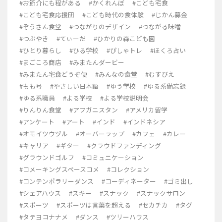
#お節介にも程がある
#かくれんぼ
#こども宅食
#こども宅食応援団
#こども時代の食体験
#じかん募金
#ぞうさん食堂
#つながりのデザイン
#つながる味噌
#つぶやき
#てぃーだ
#ひかりの森こども園
#ひとり暮らし
#ひる学校
#ぴしゃトレ
#ほくろ占い
#まごころ商店
#みまたんダービー
#みまたん宅食どうぞ便
#みんなの食堂
#むすびえ
#もも号
#やさしい日本語
#ゆう学校
#ゆる系備忘録
#ゆる系職員
#よる学校
#よる学校説明会
#りんりん食堂
#アフガニスタン
#アメリカ留学
#アンケート
#アート
#インド
#インドネシア
#オモイツウヅル
#オーバーラップ
#カフェ
#カレー
#キャリア
#ギター
#クラウドファンディング
#グラウンドゴルフ
#コミュニケーション
#コメーキングスペースコメ
#コレクション
#コンテンポラリーダンス
#コーディネーター
#ゴミ出し
#シェアハウス
#スキー
#スナック
#スナックサロン
#スポーツ
#スポーツは言葉を超える
#セカチカ
#タグ
#タテヨコナナメ
#ダンス
#ツリーハウス