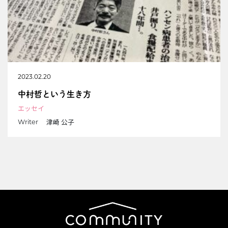
2023.02.20
中村哲という生き方
エッセイ
津崎 公子
Writer