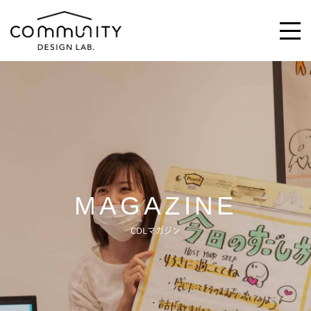
\求む!/
助っ人・ご意見
ABOUT
MAGAZINE
ACTIVITIES
CDLマガジン
MAGAZINE
NEWS