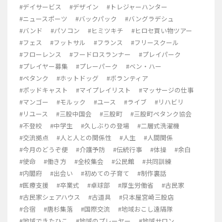
#デイサービス
#デザイン
#トレジャーハンター
#ニュースポーツ
#バックパック
#バングラデシュ
#バンド
#パソコン
#ヒミツキチ
#ヒロセ買い物ツアー
#フェス
#フットサル
#フランス
#フリースクール
#フローレンス
#フードロスランナー
#プレイパーク
#プレイヤー募集
#プレーパーク
#ベン・ハー
#ペタンク
#ホットドッグ
#ボランティア
#ポッドキャスト
#マイプレイリスト
#マッサージの仕事
#マンゴー
#モルック
#ユース
#ライブ
#リハビリ
#リユース
#三股中国会
#三股町
#三股町ペタンク協会
#不登校
#中学生
#久しぶりの登場
#二層式洗濯機
#交流拠点
#人と人との関係性
#人生
#人間関係
#今月のどうぞ便
#介護予防
#伝統行事
#体操
#余白
#使命
#働き方
#全校集会
#公民館
#共同訓練
#内閣府
#出会い
#初めての子育て
#制作裏話
#医療支援
#卒業式
#卓球部
#厚生労働省
#古民家
#古民家シェアハウス
#古道具
#只本屋宮崎三股店
#合宿
#唐杉集落
#国際交流
#地域おこし遠隔隊
#地域できたひこ
#地域のプレーヤー
#地域サロン