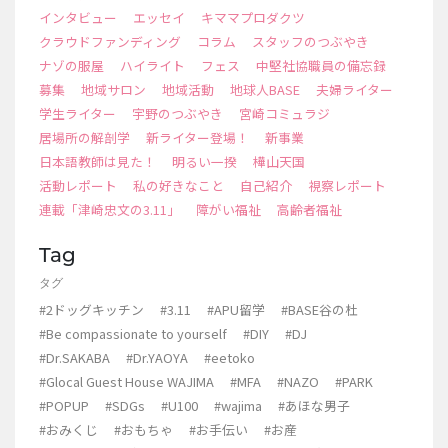
インタビュー
エッセイ
キママプロダクツ
クラウドファンディング
コラム
スタッフのつぶやき
ナゾの服屋
ハイライト
フェス
中堅社協職員の備忘録
募集
地域サロン
地域活動
地球人BASE
夫婦ライター
学生ライター
宇野のつぶやき
宮崎コミュラジ
居場所の解剖学
新ライター登場！
新事業
日本語教師は見た！
明るい一揆
樺山天国
活動レポート
私の好きなこと
自己紹介
視察レポート
連載「津崎忠文の3.11」
障がい福祉
高齢者福祉
Tag
タグ
#2ドッグキッチン
#3.11
#APU留学
#BASE谷の杜
#Be compassionate to yourself
#DIY
#DJ
#Dr.SAKABA
#Dr.YAOYA
#eetoko
#Glocal Guest House WAJIMA
#MFA
#NAZO
#PARK
#POPUP
#SDGs
#U100
#wajima
#あほな男子
#おみくじ
#おもちゃ
#お手伝い
#お産