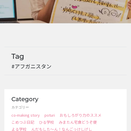
EVENTS
Tag
#アフガニスタン
Category
カテゴリー
co-making story
poturi
おもしろがり力のススメ
こめつぶ日記
ひる学校
みまたん宅食どうぞ便
よる学校
んだもした～ん！なんごっけしげし