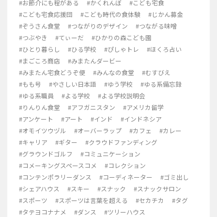
#お節介にも程がある
#かくれんぼ
#こども宅食
#こども宅食応援団
#こども時代の食体験
#じかん募金
#ぞうさん食堂
#つながりのデザイン
#つながる味噌
#つぶやき
#てぃーだ
#ひかりの森こども園
#ひとり暮らし
#ひる学校
#ぴしゃトレ
#ほくろ占い
#まごころ商店
#みまたんダービー
#みまたん宅食どうぞ便
#みんなの食堂
#むすびえ
#もも号
#やさしい日本語
#ゆう学校
#ゆる系備忘録
#ゆる系職員
#よる学校
#よる学校説明会
#りんりん食堂
#アフガニスタン
#アメリカ留学
#アンケート
#アート
#インド
#インドネシア
#オモイツウヅル
#オーバーラップ
#カフェ
#カレー
#キャリア
#ギター
#クラウドファンディング
#グラウンドゴルフ
#コミュニケーション
#コメーキングスペースコメ
#コレクション
#コンテンポラリーダンス
#コーディネーター
#ゴミ出し
#シェアハウス
#スキー
#スナック
#スナックサロン
#スポーツ
#スポーツは言葉を超える
#セカチカ
#タグ
#タテヨコナナメ
#ダンス
#ツリーハウス