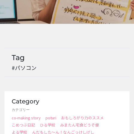
EVENTS
Tag
#パソコン
Category
カテゴリー
co-making story
poturi
おもしろがり力のススメ
こめつぶ日記
ひる学校
みまたん宅食どうぞ便
よる学校
んだもした～ん！なんごっけしげし