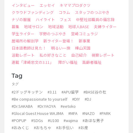
インタビュー
エッセイ
キママプロダクツ
クラウドファンディング
コラム
スタッフのつぶやき
ナゾの服屋
ハイライト
フェス
中堅社協職員の備忘録
募集
地域サロン
地域活動
地球人BASE
夫婦ライター
学生ライター
宇野のつぶやき
宮崎コミュラジ
居場所の解剖学
新ライター登場！
新事業
日本語教師は見た！
明るい一揆
樺山天国
活動レポート
私の好きなこと
自己紹介
視察レポート
連載「津崎忠文の3.11」
障がい福祉
高齢者福祉
Tag
タグ
#2ドッグキッチン
#3.11
#APU留学
#BASE谷の杜
#Be compassionate to yourself
#DIY
#DJ
#Dr.SAKABA
#Dr.YAOYA
#eetoko
#Glocal Guest House WAJIMA
#MFA
#NAZO
#PARK
#POPUP
#SDGs
#U100
#wajima
#あほな男子
#おみくじ
#おもちゃ
#お手伝い
#お産