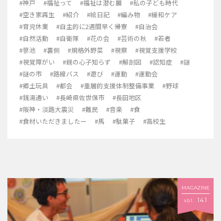
#神戸
#福祉って
#福祉は潜む展
#私の子ども時代
#空き家再生
#紹介
#絵日記
#編み物
#緩和ケア
#育児休業
#自主的に2週間早く帰寮
#自治会
#自然活動
#自衛隊
#花の会
#芸術の秋
#若者
#蓼池
#裏側
#規格外野菜
#視察
#視覚支援学校
#視覚障がい
#親の心子知らず
#解剖図
#認知症
#謎
#謎の市
#路線バス
#遊び
#運動
#運動会
#郷土玩具
#都会
#重層的支援体制整備事業
#野球
#銭湯通い
#長崎県佐世保市
#長田地区
#阪神・淡路大震災
#難民
#音楽
#食
#食材いただきましたー
#馬
#駄菓子
#高校生
MAGAZINE
141
vol.