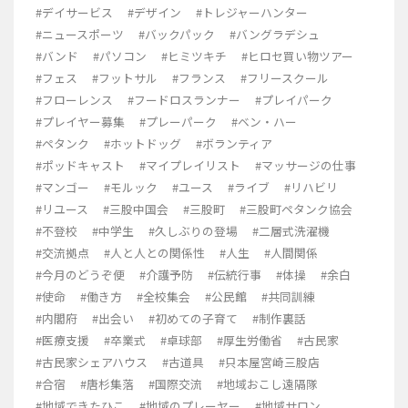
#デイサービス
#デザイン
#トレジャーハンター
#ニュースポーツ
#バックパック
#バングラデシュ
#バンド
#パソコン
#ヒミツキチ
#ヒロセ買い物ツアー
#フェス
#フットサル
#フランス
#フリースクール
#フローレンス
#フードロスランナー
#プレイパーク
#プレイヤー募集
#プレーパーク
#ベン・ハー
#ペタンク
#ホットドッグ
#ボランティア
#ポッドキャスト
#マイプレイリスト
#マッサージの仕事
#マンゴー
#モルック
#ユース
#ライブ
#リハビリ
#リユース
#三股中国会
#三股町
#三股町ペタンク協会
#不登校
#中学生
#久しぶりの登場
#二層式洗濯機
#交流拠点
#人と人との関係性
#人生
#人間関係
#今月のどうぞ便
#介護予防
#伝統行事
#体操
#余白
#使命
#働き方
#全校集会
#公民館
#共同訓練
#内閣府
#出会い
#初めての子育て
#制作裏話
#医療支援
#卒業式
#卓球部
#厚生労働省
#古民家
#古民家シェアハウス
#古道具
#只本屋宮崎三股店
#合宿
#唐杉集落
#国際交流
#地域おこし遠隔隊
#地域できたひこ
#地域のプレーヤー
#地域サロン