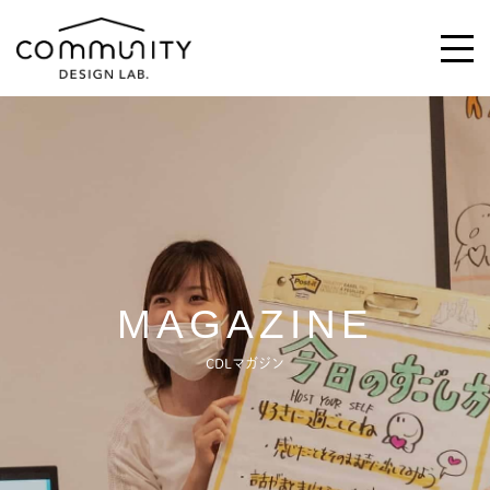
\求む!/
助っ人・ご意見
ABOUT
MAGAZINE
ACTIVITIES
CDLマガジン
MAGAZINE
NEWS