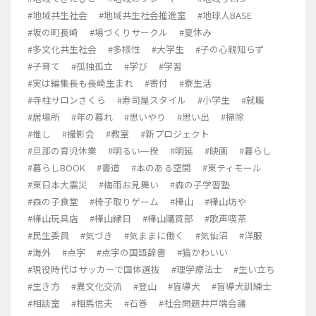
#地域共生社会
#地域共生社会推進室
#地球人BASE
#坂の町長崎
#場づくりサークル
#夏休み
#多文化共生社会
#多様性
#大学生
#子の心親知らず
#子育て
#孤独孤立
#学び
#学習
#実は編集長も長崎生まれ
#寄付
#寮生活
#寺柱サロンさくら
#寿司屋スタイル
#小学生
#就職
#居場所
#年の暮れ
#思いやり
#思い出
#掃除
#推し
#撮影会
#教室
#新プロジェクト
#旦那の育児休業
#明るい一揆
#明延
#映画
#暮らし
#暮らしBOOK
#書道
#本のある空間
#東ティモール
#東日本大震災
#梅雨お見舞い
#森の子学習塾
#森の子食堂
#椅子取りゲーム
#樺山
#樺山坊や
#樺山玩具店
#樺山縁日
#樺山購買部
#歌声喫茶
#民生委員
#気づき
#気ままに働く
#気仙沼
#洋服
#海外
#点字
#点字の国語辞書
#猫かわいい
#現役時代はサッカーで国体選抜
#理学療法士
#生い立ち
#生き方
#異文化交流
#登山
#盲導犬
#盲導犬訓練士
#相談室
#相馬信夫
#石巻
#社会問題井戸端会議