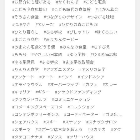
#お節介にも程がある
#かくれんぼ
#こども宅食
#こども宅食応援団
#こども時代の食体験
#じかん募金
#ぞうさん食堂
#つながりのデザイン
#つながる味噌
#つぶやき
#てぃーだ
#ひかりの森こども園
#ひとり暮らし
#ひる学校
#ぴしゃトレ
#ほくろ占い
#まごころ商店
#みまたんダービー
#みまたん宅食どうぞ便
#みんなの食堂
#むすびえ
#もも号
#やさしい日本語
#ゆう学校
#ゆる系備忘録
#ゆる系職員
#よる学校
#よる学校説明会
#りんりん食堂
#アフガニスタン
#アメリカ留学
#アンケート
#アート
#インド
#インドネシア
#オモイツウヅル
#オーバーラップ
#カフェ
#カレー
#キャリア
#ギター
#クラウドファンディング
#グラウンドゴルフ
#コミュニケーション
#コメーキングスペースコメ
#コレクション
#コンテンポラリーダンス
#コーディネーター
#ゴミ出し
#シェアハウス
#スキー
#スナック
#スナックサロン
#スポーツ
#スポーツは言葉を超える
#セカチカ
#タグ
#タテヨコナナメ
#ダンス
#ツリーハウス