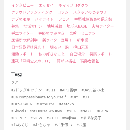
インタビュー
エッセイ
キママプロダクツ
クラウドファンディング
コラム
スタッフのつぶやき
ナゾの服屋
ハイライト
フェス
中堅社協職員の備忘録
募集
地域サロン
地域活動
地球人BASE
夫婦ライター
学生ライター
宇野のつぶやき
宮崎コミュラジ
居場所の解剖学
新ライター登場！
新事業
日本語教師は見た！
明るい一揆
樺山天国
活動レポート
私の好きなこと
自己紹介
視察レポート
連載「津崎忠文の3.11」
障がい福祉
高齢者福祉
Tag
タグ
#2ドッグキッチン
#3.11
#APU留学
#BASE谷の杜
#Be compassionate to yourself
#DIY
#DJ
#Dr.SAKABA
#Dr.YAOYA
#eetoko
#Glocal Guest House WAJIMA
#MFA
#NAZO
#PARK
#POPUP
#SDGs
#U100
#wajima
#あほな男子
#おみくじ
#おもちゃ
#お手伝い
#お産