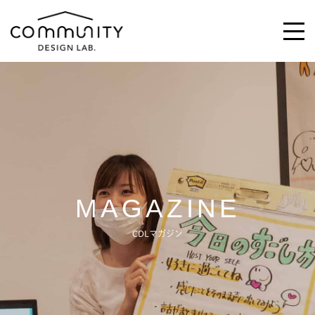
\求む!/
助っ人・ご意見
ABOUT
MAGAZINE
ACTIVITIES
CDLマガジン
MAGAZINE
NEWS