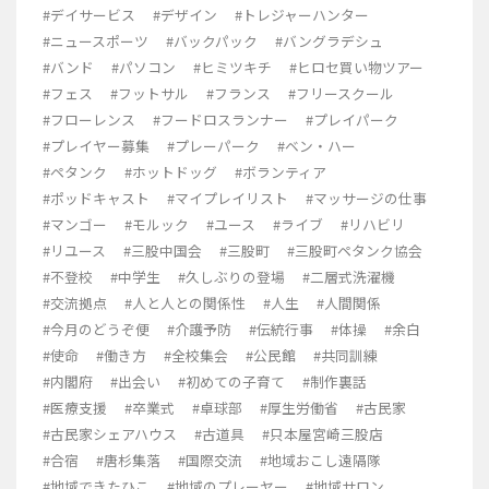
#デイサービス
#デザイン
#トレジャーハンター
#ニュースポーツ
#バックパック
#バングラデシュ
#バンド
#パソコン
#ヒミツキチ
#ヒロセ買い物ツアー
#フェス
#フットサル
#フランス
#フリースクール
#フローレンス
#フードロスランナー
#プレイパーク
#プレイヤー募集
#プレーパーク
#ベン・ハー
#ペタンク
#ホットドッグ
#ボランティア
#ポッドキャスト
#マイプレイリスト
#マッサージの仕事
#マンゴー
#モルック
#ユース
#ライブ
#リハビリ
#リユース
#三股中国会
#三股町
#三股町ペタンク協会
#不登校
#中学生
#久しぶりの登場
#二層式洗濯機
#交流拠点
#人と人との関係性
#人生
#人間関係
#今月のどうぞ便
#介護予防
#伝統行事
#体操
#余白
#使命
#働き方
#全校集会
#公民館
#共同訓練
#内閣府
#出会い
#初めての子育て
#制作裏話
#医療支援
#卒業式
#卓球部
#厚生労働省
#古民家
#古民家シェアハウス
#古道具
#只本屋宮崎三股店
#合宿
#唐杉集落
#国際交流
#地域おこし遠隔隊
#地域できたひこ
#地域のプレーヤー
#地域サロン