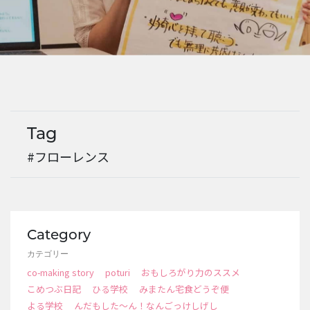
EVENTS
Tag
#フローレンス
Category
カテゴリー
co-making story
poturi
おもしろがり力のススメ
こめつぶ日記
ひる学校
みまたん宅食どうぞ便
よる学校
んだもした～ん！なんごっけしげし