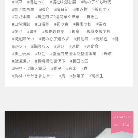
#神戸
#福祉って
#福祉は潜む展
#私の子ども時代
#空き家再生
#紹介
#絵日記
#編み物
#緩和ケア
#育児休業
#自主的に2週間早く帰寮
#自治会
#自然活動
#自衛隊
#花の会
#芸術の秋
#若者
#蓼池
#裏側
#規格外野菜
#視察
#視覚支援学校
#視覚障がい
#親の心子知らず
#解剖図
#認知症
#謎
#謎の市
#路線バス
#遊び
#運動
#運動会
#郷土玩具
#都会
#重層的支援体制整備事業
#野球
#銭湯通い
#長崎県佐世保市
#長田地区
#阪神・淡路大震災
#難民
#音楽
#食
#食材いただきましたー
#馬
#駄菓子
#高校生
MAGAZINE
154
vol.