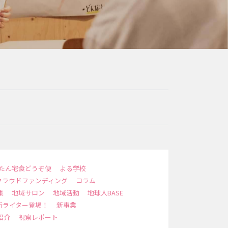
たん宅食どうぞ便
よる学校
クラウドファンディング
コラム
集
地域サロン
地域活動
地球人BASE
新ライター登場！
新事業
紹介
視察レポート