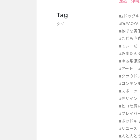
連載「津崎忠
Tag
#2ドッグ
#Dr.YAOYA
タグ
#あほな男
#こども宅
#てぃーだ
#みまたん
#ゆる系備
#アート
#クラウド
#コンテン
#スポーツ
#デザイン
#ヒロセ買
#プレイパ
#ポッドキ
#リユース
#人と人と