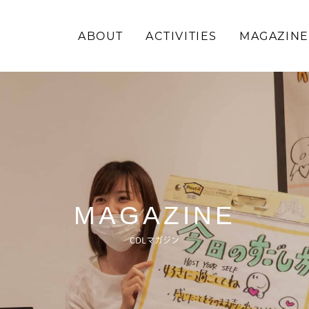
ABOUT
ACTIVITIES
MAGAZINE
\求む!/
助っ人・ご意見
ABOUT
MAGAZINE
ACTIVITIES
CDLマガジン
MAGAZINE
NEWS