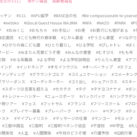
文の3.11」
障がい福祉
高齢者福祉
キッチン
#3.11
#APU留学
#BASE谷の杜
#Be compassionate to yourse
#eetoko
#Glocal Guest House WAJIMA
#MFA
#NAZO
#PARK
#P
子
#おみくじ
#おもちゃ
#お手伝い
#お産
#お節介にも程がある
#
食応援団
#こども時代の食体験
#じかん募金
#ぞうさん食堂
#つなが
#ひかりの森こども園
#ひとり暮らし
#ひる学校
#ぴしゃトレ
#ほく
ダービー
#みまたん宅食どうぞ便
#みんなの食堂
#むすびえ
#もも号
忘録
#ゆる系職員
#よる学校
#よる学校説明会
#りんりん食堂
#ア
#インド
#インドネシア
#オモイツウヅル
#オーバーラップ
#カフェ
ファンディング
#グラウンドゴルフ
#コミュニケーション
#コメーキン
ポラリーダンス
#コーディネーター
#ゴミ出し
#シェアハウス
#スキー
#スポーツは言葉を超える
#セカチカ
#タグ
#タテヨコナナメ
#ダン
#トレジャーハンター
#ニュースポーツ
#バックパック
#バングラデシ
い物ツアー
#フェス
#フットサル
#フランス
#フリースクール
#フロ
ーク
#プレイヤー募集
#プレーパーク
#ベン・ハー
#ペタンク
#ホ
ャスト
#マイプレイリスト
#マッサージの仕事
#マンゴー
#モルック
#三股中国会
#三股町
#三股町ペタンク協会
#不登校
#中学生
#久
の関係性
#人生
#人間関係
#今月のどうぞ便
#介護予防
#伝統行事