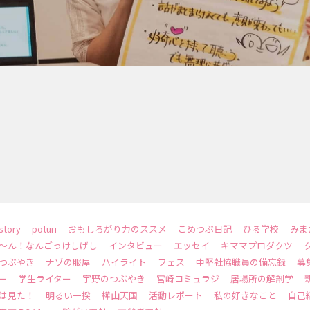
EVENTS
story
poturi
おもしろがり力のススメ
こめつぶ日記
ひる学校
みま
～ん！なんごっけしげし
インタビュー
エッセイ
キママプロダクツ
つぶやき
ナゾの服屋
ハイライト
フェス
中堅社協職員の備忘録
募
ー
学生ライター
宇野のつぶやき
宮崎コミュラジ
居場所の解剖学
は見た！
明るい一揆
樺山天国
活動レポート
私の好きなこと
自己