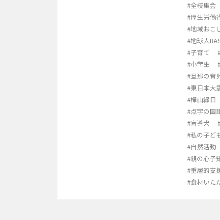
#全校集会
#厚生労働
#地域おこ
#地球人BA
#子育て
#小学生
#旦那の育
#東日本大
#樺山縁日
#点字の国
#盲導犬
#私の子ど
#自然活動
#親の心子
#重層的支
#食材いた