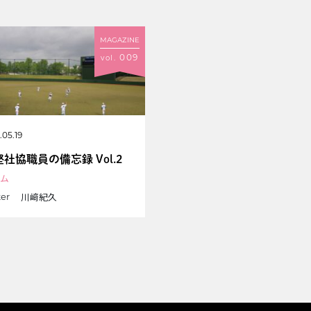
MAGAZINE
009
vol.
.05.19
社協職員の備忘録 Vol.2
ム
川﨑紀久
ter