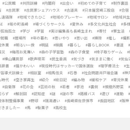
#公民館
#共同訓練
#内閣府
#出会い
#初めての子育て
#制作裏話
省
#古民家
#古民家シェアハウス
#古道具
#只本屋宮崎三股店
#合宿
し遠隔隊
#地域できたひこ
#地域のプレーヤー
#地域サロン
#地域共
SE
#坂の町長崎
#場づくりサークル
#夏休み
#多文化共生社会
#多
#孤独孤立
#学び
#学習
#実は編集長も長崎生まれ
#寄付
#寮生活
#就職
#居場所
#年の暮れ
#思いやり
#思い出
#掃除
#推し
#撮
児休業
#明るい一揆
#明延
#映画
#暮らし
#暮らしBOOK
#書道
震災
#梅雨お見舞い
#森の子学習塾
#森の子食堂
#椅子取りゲーム
#樺山購買部
#歌声喫茶
#民生委員
#気づき
#気ままに働く
#気仙
語辞書
#猫かわいい
#現役時代はサッカーで国体選抜
#理学療法士
#
#盲導犬訓練士
#相談室
#相馬信夫
#石巻
#社会問題井戸端会議
#神
も時代
#空き家再生
#紹介
#絵日記
#編み物
#緩和ケア
#育児休業
#自衛隊
#花の会
#芸術の秋
#若者
#蓼池
#裏側
#規格外野菜
知らず
#解剖図
#認知症
#謎
#謎の市
#路線バス
#遊び
#運動
援体制整備事業
#野球
#銭湯通い
#長崎県佐世保市
#長田地区
#阪
だきましたー
#馬
#駄菓子
#高校生