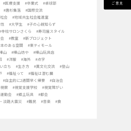
#医療支援
#卒業式
#卓球部
ご意見
#唐杉集落
#国際交流
生社会
#地域共生社会推進室
様性
#大学生
#子の心親知らず
#寺柱サロンさくら
#寿司屋スタイル
影会
#教室
#新プロジェクト
#本のある空間
#東ティモール
#樺山
#樺山坊や
#樺山玩具店
沼
#洋服
#海外
#点字
生い立ち
#生き方
#異文化交流
#登山
戸
#福祉って
#福祉は潜む展
#自主的に2週間早く帰寮
#自治会
#視察
#視覚支援学校
#視覚障がい
#運動会
#郷土玩具
#都会
神・淡路大震災
#難民
#音楽
#食