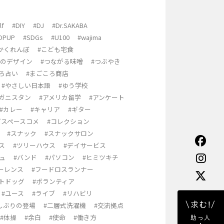
lf
#DIY
#DJ
#Dr.SAKABA
OPUP
#SDGs
#U100
#wajima
かくれんぼ
#こども宅食
りのデザイン
#つながる味噌
#つぶやき
ろ占い
#まごころ商店
#やさしい日本語
#ゆう学校
フガニスタン
#アメリカ留学
#アンケート
#カレー
#キャリア
#ギター
グスペースコメ
#コレクション
#スナック
#スナックサロン
ス
#ツリーハウス
#デイサービス
ュ
#バンド
#パソコン
#ヒミツキチ
ーレンス
#フードロスランナー
ットドッグ
#ボランティア
#ユース
#ライブ
#リハビリ
\求む!/
しぶりの登場
#二層式洗濯機
#交流拠点
#体操
#余白
#使命
#働き方
助っ人
・