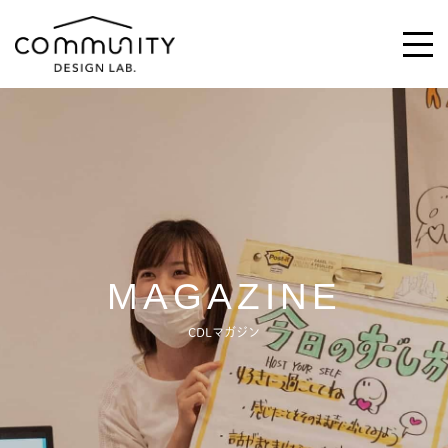
\求む!/
助っ人・ご意見
ABOUT
MAGAZINE
ACTIVITIES
CDLマガジン
MAGAZINE
NEWS