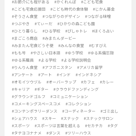
#お節介にも程がある
#かくれんぼ
#こども宅食
#こども宅食応援団
#こども時代の食体験
#じかん募金
#ぞうさん食堂
#つながりのデザイン
#つながる味噌
#つぶやき
#てぃーだ
#ひかりの森こども園
#ひとり暮らし
#ひる学校
#ぴしゃトレ
#ほくろ占い
#まごころ商店
#みまたんダービー
#みまたん宅食どうぞ便
#みんなの食堂
#むすびえ
#もも号
#やさしい日本語
#ゆう学校
#ゆる系備忘録
#ゆる系職員
#よる学校
#よる学校説明会
#りんりん食堂
#アフガニスタン
#アメリカ留学
#アンケート
#アート
#インド
#インドネシア
#オモイツウヅル
#オーバーラップ
#カフェ
#カレー
#キャリア
#ギター
#クラウドファンディング
#グラウンドゴルフ
#コミュニケーション
#コメーキングスペースコメ
#コレクション
#コンテンポラリーダンス
#コーディネーター
#ゴミ出し
#シェアハウス
#スキー
#スナック
#スナックサロン
#スポーツ
#スポーツは言葉を超える
#セカチカ
#タグ
#タテヨコナナメ
#ダンス
#ツリーハウス