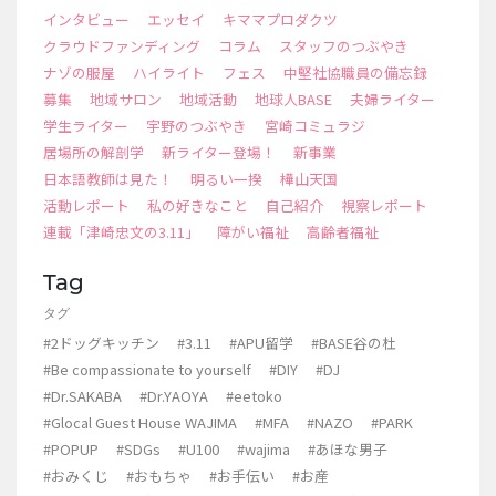
インタビュー
エッセイ
キママプロダクツ
クラウドファンディング
コラム
スタッフのつぶやき
ナゾの服屋
ハイライト
フェス
中堅社協職員の備忘録
募集
地域サロン
地域活動
地球人BASE
夫婦ライター
学生ライター
宇野のつぶやき
宮崎コミュラジ
居場所の解剖学
新ライター登場！
新事業
日本語教師は見た！
明るい一揆
樺山天国
活動レポート
私の好きなこと
自己紹介
視察レポート
連載「津崎忠文の3.11」
障がい福祉
高齢者福祉
Tag
タグ
#2ドッグキッチン
#3.11
#APU留学
#BASE谷の杜
#Be compassionate to yourself
#DIY
#DJ
#Dr.SAKABA
#Dr.YAOYA
#eetoko
#Glocal Guest House WAJIMA
#MFA
#NAZO
#PARK
#POPUP
#SDGs
#U100
#wajima
#あほな男子
#おみくじ
#おもちゃ
#お手伝い
#お産