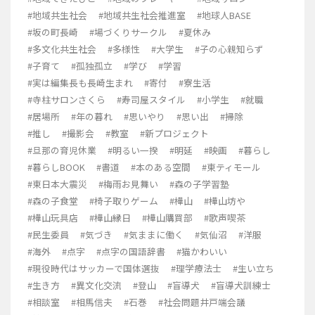
#地域共生社会
#地域共生社会推進室
#地球人BASE
#坂の町長崎
#場づくりサークル
#夏休み
#多文化共生社会
#多様性
#大学生
#子の心親知らず
#子育て
#孤独孤立
#学び
#学習
#実は編集長も長崎生まれ
#寄付
#寮生活
#寺柱サロンさくら
#寿司屋スタイル
#小学生
#就職
#居場所
#年の暮れ
#思いやり
#思い出
#掃除
#推し
#撮影会
#教室
#新プロジェクト
#旦那の育児休業
#明るい一揆
#明延
#映画
#暮らし
#暮らしBOOK
#書道
#本のある空間
#東ティモール
#東日本大震災
#梅雨お見舞い
#森の子学習塾
#森の子食堂
#椅子取りゲーム
#樺山
#樺山坊や
#樺山玩具店
#樺山縁日
#樺山購買部
#歌声喫茶
#民生委員
#気づき
#気ままに働く
#気仙沼
#洋服
#海外
#点字
#点字の国語辞書
#猫かわいい
#現役時代はサッカーで国体選抜
#理学療法士
#生い立ち
#生き方
#異文化交流
#登山
#盲導犬
#盲導犬訓練士
#相談室
#相馬信夫
#石巻
#社会問題井戸端会議