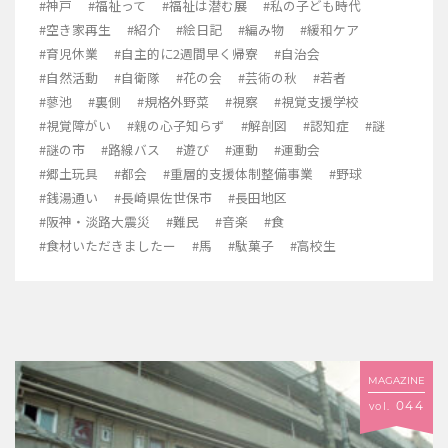
#神戸
#福祉って
#福祉は潜む展
#私の子ども時代
#空き家再生
#紹介
#絵日記
#編み物
#緩和ケア
#育児休業
#自主的に2週間早く帰寮
#自治会
#自然活動
#自衛隊
#花の会
#芸術の秋
#若者
#蓼池
#裏側
#規格外野菜
#視察
#視覚支援学校
#視覚障がい
#親の心子知らず
#解剖図
#認知症
#謎
#謎の市
#路線バス
#遊び
#運動
#運動会
#郷土玩具
#都会
#重層的支援体制整備事業
#野球
#銭湯通い
#長崎県佐世保市
#長田地区
#阪神・淡路大震災
#難民
#音楽
#食
#食材いただきましたー
#馬
#駄菓子
#高校生
MAGAZINE
044
vol.