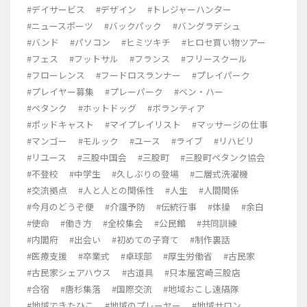
#デイサービス
#デザイン
#トレジャーハンター
#ニュースポーツ
#バックパック
#バングラデシュ
#バンド
#パソコン
#ヒミツキチ
#ヒロセ買い物ツアー
#フェス
#フットサル
#フランス
#フリースクール
#フローレンス
#フードロスランナー
#プレイパーク
#プレイヤー募集
#プレーパーク
#ベン・ハー
#ペタンク
#ホットドッグ
#ボランティア
#ポッドキャスト
#マイプレイリスト
#マッサージの仕事
#マンゴー
#モルック
#ユース
#ライブ
#リハビリ
#リユース
#三股中国会
#三股町
#三股町ペタンク協会
#不登校
#中学生
#久しぶりの登場
#二層式洗濯機
#交流拠点
#人と人との関係性
#人生
#人間関係
#今月のどうぞ便
#介護予防
#伝統行事
#体操
#余白
#使命
#働き方
#全校集会
#公民館
#共同訓練
#内閣府
#出会い
#初めての子育て
#制作裏話
#医療支援
#卒業式
#卓球部
#厚生労働省
#古民家
#古民家シェアハウス
#古道具
#只本屋宮崎三股店
#合宿
#唐杉集落
#国際交流
#地域おこし遠隔隊
#地域できたひこ
#地域のプレーヤー
#地域サロン