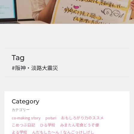
EVENTS
Tag
#阪神・淡路大震災
Category
カテゴリー
co-making story
poturi
おもしろがり力のススメ
こめつぶ日記
ひる学校
みまたん宅食どうぞ便
よる学校
んだもした～ん！なんごっけしげし