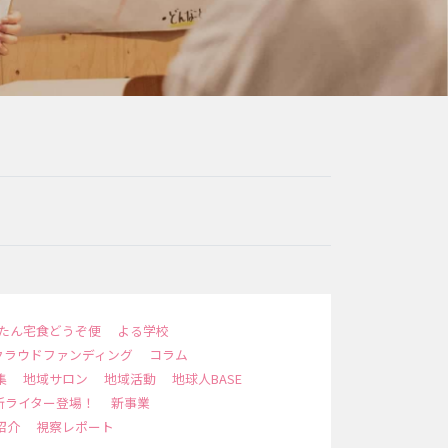
たん宅食どうぞ便
よる学校
クラウドファンディング
コラム
集
地域サロン
地域活動
地球人BASE
新ライター登場！
新事業
紹介
視察レポート