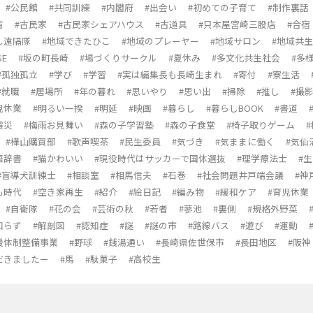
#公民館
#共同訓練
#内閣府
#出会い
#初めての子育て
#制作裏話
省
#古民家
#古民家シェアハウス
#古道具
#只本屋宮崎三股店
#合宿
し遠隔隊
#地域できたひこ
#地域のプレーヤー
#地域サロン
#地域共
SE
#坂の町長崎
#場づくりサークル
#夏休み
#多文化共生社会
#多
#孤独孤立
#学び
#学習
#実は編集長も長崎生まれ
#寄付
#寮生活
#就職
#居場所
#年の暮れ
#思いやり
#思い出
#掃除
#推し
#撮
児休業
#明るい一揆
#明延
#映画
#暮らし
#暮らしBOOK
#書道
震災
#梅雨お見舞い
#森の子学習塾
#森の子食堂
#椅子取りゲーム
#樺山購買部
#歌声喫茶
#民生委員
#気づき
#気ままに働く
#気仙
語辞書
#猫かわいい
#現役時代はサッカーで国体選抜
#理学療法士
#
#盲導犬訓練士
#相談室
#相馬信夫
#石巻
#社会問題井戸端会議
#神
も時代
#空き家再生
#紹介
#絵日記
#編み物
#緩和ケア
#育児休業
#自衛隊
#花の会
#芸術の秋
#若者
#蓼池
#裏側
#規格外野菜
知らず
#解剖図
#認知症
#謎
#謎の市
#路線バス
#遊び
#運動
援体制整備事業
#野球
#銭湯通い
#長崎県佐世保市
#長田地区
#阪
だきましたー
#馬
#駄菓子
#高校生