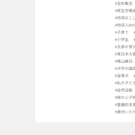
#全校集会
#厚生労働
#地域おこ
#地球人BA
#子育て
#小学生
#旦那の育
#東日本大
#樺山縁日
#点字の国
#盲導犬
#私の子ど
#自然活動
#親の心子
#重層的支
#食材いた