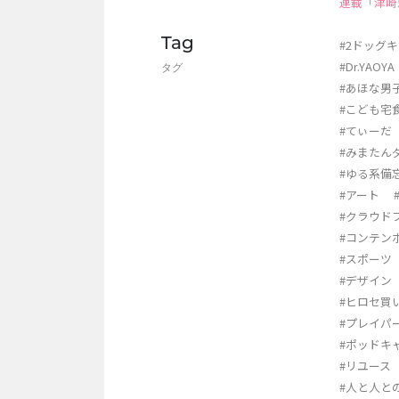
連載「津崎忠
Tag
#2ドッグ
#Dr.YAOYA
タグ
#あほな男
#こども宅
#てぃーだ
#みまたん
#ゆる系備
#アート
#クラウド
#コンテン
#スポーツ
#デザイン
#ヒロセ買
#プレイパ
#ポッドキ
#リユース
#人と人と