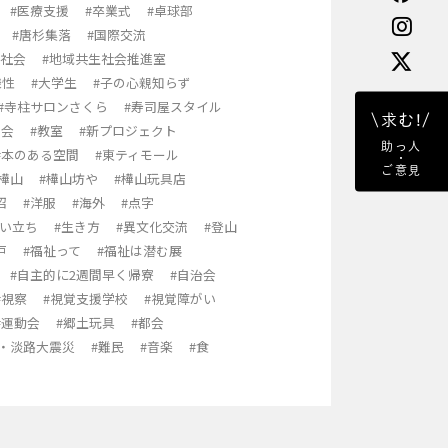
#医療支援
#卒業式
#卓球部
#唐杉集落
#国際交流
生社会
#地域共生社会推進室
様性
#大学生
#子の心親知らず
#寺柱サロンさくら
#寿司屋スタイル
\求む!/
影会
#教室
#新プロジェクト
助っ人
#本のある空間
#東ティモール
・
ご意見
#樺山
#樺山坊や
#樺山玩具店
沼
#洋服
#海外
#点字
生い立ち
#生き方
#異文化交流
#登山
戸
#福祉って
#福祉は潜む展
#自主的に2週間早く帰寮
#自治会
#視察
#視覚支援学校
#視覚障がい
#運動会
#郷土玩具
#都会
神・淡路大震災
#難民
#音楽
#食