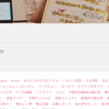
EVENTS
ツ
story
poturi
おもしろがり力のススメ
こめつぶ日記
ひる学校
みま
～ん！なんごっけしげし
インタビュー
エッセイ
キママプロダクツ
つぶやき
ナゾの服屋
ハイライト
フェス
中堅社協職員の備忘録
募
ー
学生ライター
宇野のつぶやき
宮崎コミュラジ
居場所の解剖学
は見た！
明るい一揆
樺山天国
活動レポート
私の好きなこと
自己