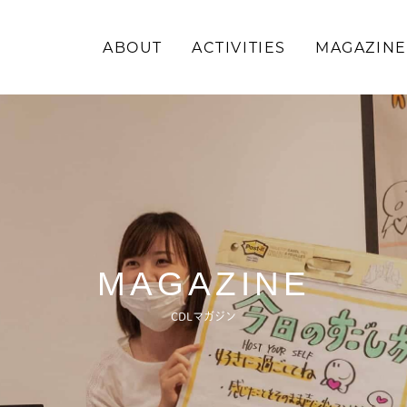
ABOUT
ACTIVITIES
MAGAZINE
\求む!/
助っ人・ご意見
ABOUT
MAGAZINE
ACTIVITIES
CDLマガジン
MAGAZINE
NEWS