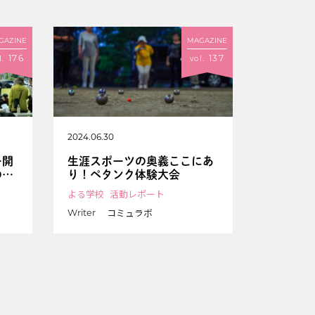
GAZINE
MAGAZINE
176
137
l.
vol.
2024.06.30
ー開
生涯スポーツの奥義ここにあ
のか
り！ペタンク体験大会
よる学校
活動レポート
コミュラボ
Writer