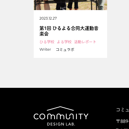
2023.12.27
第1回 ひるよる合同大運動音
楽会
ひる学校
よる学校
活動レポート
コミュラボ
Writer
コミ
〒889