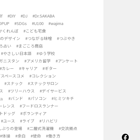
lf
#DIY
#DJ
#Dr.SAKABA
OPUP
#SDGs
#U100
#wajima
かくれんぼ
#こども宅食
りのデザイン
#つながる味噌
#つぶやき
ろ占い
#まごころ商店
#やさしい日本語
#ゆう学校
フガニスタン
#アメリカ留学
#アンケート
#カレー
#キャリア
#ギター
グスペースコメ
#コレクション
#スナック
#スナックサロン
ス
#ツリーハウス
#デイサービス
ュ
#バンド
#パソコン
#ヒミツキチ
ーレンス
#フードロスランナー
ットドッグ
#ボランティア
#ユース
#ライブ
#リハビリ
しぶりの登場
#二層式洗濯機
#交流拠点
#体操
#余白
#使命
#働き方