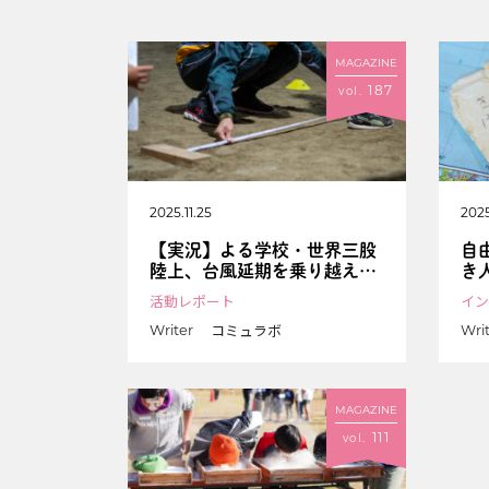
MAGAZINE
187
vol.
2025.11.25
2025
【実況】よる学校・世界三股
自
陸上、台風延期を乗り越え、
き
ついに開幕
旅
活動レポート
イン
コミュラボ
Writer
Wri
MAGAZINE
111
vol.