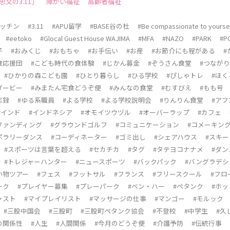
文の3.11」
障がい福祉
高齢者福祉
キッチン
#3.11
#APU留学
#BASE谷の杜
#Be compassionate to yourse
#eetoko
#Glocal Guest House WAJIMA
#MFA
#NAZO
#PARK
#P
子
#おみくじ
#おもちゃ
#お手伝い
#お産
#お節介にも程がある
#
食応援団
#こども時代の食体験
#じかん募金
#ぞうさん食堂
#つなが
#ひかりの森こども園
#ひとり暮らし
#ひる学校
#ぴしゃトレ
#ほく
ダービー
#みまたん宅食どうぞ便
#みんなの食堂
#むすびえ
#もも号
忘録
#ゆる系職員
#よる学校
#よる学校説明会
#りんりん食堂
#ア
#インド
#インドネシア
#オモイツウヅル
#オーバーラップ
#カフェ
ファンディング
#グラウンドゴルフ
#コミュニケーション
#コメーキン
ポラリーダンス
#コーディネーター
#ゴミ出し
#シェアハウス
#スキー
#スポーツは言葉を超える
#セカチカ
#タグ
#タテヨコナナメ
#ダン
#トレジャーハンター
#ニュースポーツ
#バックパック
#バングラデシ
い物ツアー
#フェス
#フットサル
#フランス
#フリースクール
#フロ
ーク
#プレイヤー募集
#プレーパーク
#ベン・ハー
#ペタンク
#ホ
ャスト
#マイプレイリスト
#マッサージの仕事
#マンゴー
#モルック
#三股中国会
#三股町
#三股町ペタンク協会
#不登校
#中学生
#久
の関係性
#人生
#人間関係
#今月のどうぞ便
#介護予防
#伝統行事