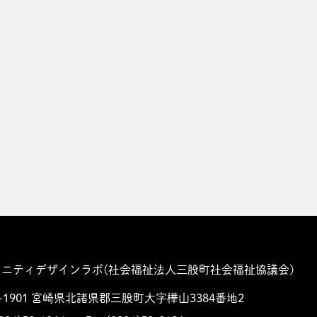
ュニティデザインラボ
(社会福祉法人三股町社会福祉協議会)
-1901
宮崎県北諸県郡三股町大字樺山3384番地2