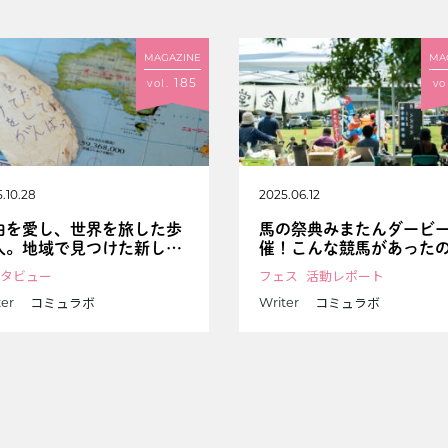
MAGAZINE
MA
185
vol.
vo
.10.28
2025.06.12
由を愛し、世界を旅した歩
馬の祭典みまたんダービ
人。地域で見つけた新しい
催！こんな競馬があった
路
と感動の嵐
タビュー
フェス
活動レポート
コミュラボ
コミュラボ
ter
Writer