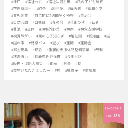
#神戸
#福祉って
#福祉は潜む展
#私の子ども時代
#空き家再生
#紹介
#絵日記
#編み物
#緩和ケア
#育児休業
#自主的に2週間早く帰寮
#自治会
#自然活動
#自衛隊
#花の会
#芸術の秋
#若者
#蓼池
#裏側
#規格外野菜
#視察
#視覚支援学校
#視覚障がい
#親の心子知らず
#解剖図
#認知症
#謎
#謎の市
#路線バス
#遊び
#運動
#運動会
#郷土玩具
#都会
#重層的支援体制整備事業
#野球
#銭湯通い
#長崎県佐世保市
#長田地区
#阪神・淡路大震災
#難民
#音楽
#食
#食材いただきましたー
#馬
#駄菓子
#高校生
MAGAZINE
138
vol.