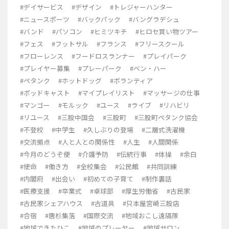
#デイサービス
#デザイン
#トレジャーハンター
#ニュースポーツ
#バックパック
#バングラデシュ
#バンド
#パソコン
#ヒミツキチ
#ヒロセ買い物ツアー
#フェス
#フットサル
#フランス
#フリースクール
#フローレンス
#フードロスランナー
#プレイパーク
#プレイヤー募集
#プレーパーク
#ベン・ハー
#ペタンク
#ホットドッグ
#ボランティア
#ポッドキャスト
#マイプレイリスト
#マッサージの仕事
#マンゴー
#モルック
#ユース
#ライブ
#リハビリ
#リユース
#三股中国会
#三股町
#三股町ペタンク協会
#不登校
#中学生
#久しぶりの登場
#二層式洗濯機
#交流拠点
#人と人との関係性
#人生
#人間関係
#今月のどうぞ便
#介護予防
#伝統行事
#体操
#余白
#使命
#働き方
#全校集会
#公民館
#共同訓練
#内閣府
#出会い
#初めての子育て
#制作裏話
#医療支援
#卒業式
#卓球部
#厚生労働省
#古民家
#古民家シェアハウス
#古道具
#只本屋宮崎三股店
#合宿
#唐杉集落
#国際交流
#地域おこし遠隔隊
#地域できたひこ
#地域のプレーヤー
#地域サロン