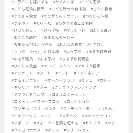
#お節介にも程がある
#かくれんぼ
#こども宅食
#こども宅食応援団
#こども時代の食体験
#じかん募金
#ぞうさん食堂
#つながりのデザイン
#つながる味噌
#つぶやき
#てぃーだ
#ひかりの森こども園
#ひとり暮らし
#ひる学校
#ぴしゃトレ
#ほくろ占い
#まごころ商店
#みまたんダービー
#みまたん宅食どうぞ便
#みんなの食堂
#むすびえ
#もも号
#やさしい日本語
#ゆう学校
#ゆる系備忘録
#ゆる系職員
#よる学校
#よる学校説明会
#りんりん食堂
#アフガニスタン
#アメリカ留学
#アンケート
#アート
#インド
#インドネシア
#オモイツウヅル
#オーバーラップ
#カフェ
#カレー
#キャリア
#ギター
#クラウドファンディング
#グラウンドゴルフ
#コミュニケーション
#コメーキングスペースコメ
#コレクション
#コンテンポラリーダンス
#コーディネーター
#ゴミ出し
#シェアハウス
#スキー
#スナック
#スナックサロン
#スポーツ
#スポーツは言葉を超える
#セカチカ
#タグ
#タテヨコナナメ
#ダンス
#ツリーハウス