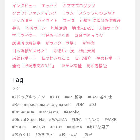
インタビュー
エッセイ
キママプロダクツ
クラウドファンディング
コラム
スタッフのつぶやき
ナゾの服屋
ハイライト
フェス
中堅社協職員の備忘録
募集
地域サロン
地域活動
地球人BASE
夫婦ライター
学生ライター
宇野のつぶやき
宮崎コミュラジ
居場所の解剖学
新ライター登場！
新事業
日本語教師は見た！
明るい一揆
樺山天国
活動レポート
私の好きなこと
自己紹介
視察レポート
連載「津崎忠文の3.11」
障がい福祉
高齢者福祉
Tag
タグ
#2ドッグキッチン
#3.11
#APU留学
#BASE谷の杜
#Be compassionate to yourself
#DIY
#DJ
#Dr.SAKABA
#Dr.YAOYA
#eetoko
#Glocal Guest House WAJIMA
#MFA
#NAZO
#PARK
#POPUP
#SDGs
#U100
#wajima
#あほな男子
#おみくじ
#おもちゃ
#お手伝い
#お産