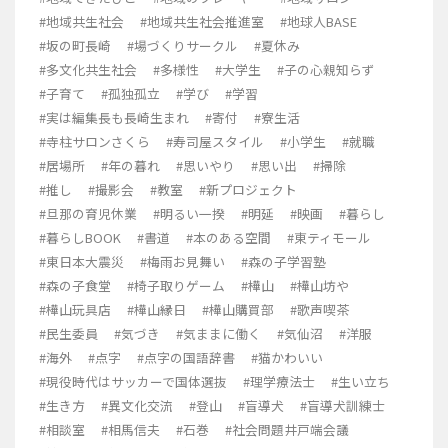
#地域共生社会
#地域共生社会推進室
#地球人BASE
#坂の町長崎
#場づくりサークル
#夏休み
#多文化共生社会
#多様性
#大学生
#子の心親知らず
#子育て
#孤独孤立
#学び
#学習
#実は編集長も長崎生まれ
#寄付
#寮生活
#寺柱サロンさくら
#寿司屋スタイル
#小学生
#就職
#居場所
#年の暮れ
#思いやり
#思い出
#掃除
#推し
#撮影会
#教室
#新プロジェクト
#旦那の育児休業
#明るい一揆
#明延
#映画
#暮らし
#暮らしBOOK
#書道
#本のある空間
#東ティモール
#東日本大震災
#梅雨お見舞い
#森の子学習塾
#森の子食堂
#椅子取りゲーム
#樺山
#樺山坊や
#樺山玩具店
#樺山縁日
#樺山購買部
#歌声喫茶
#民生委員
#気づき
#気ままに働く
#気仙沼
#洋服
#海外
#点字
#点字の国語辞書
#猫かわいい
#現役時代はサッカーで国体選抜
#理学療法士
#生い立ち
#生き方
#異文化交流
#登山
#盲導犬
#盲導犬訓練士
#相談室
#相馬信夫
#石巻
#社会問題井戸端会議