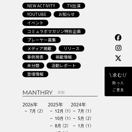
NEW ACTIVITY
TV出演
YOUTUBE
お知らせ
イベント
コミュラボマガジン特別企画
プレーヤー募集
メディア掲載
リリース
事例発表
掲載情報
未分類
活動レポート
登壇情報
\求む!/
助っ人
・
ご意見
MANTHRY
月別
2026年
2025年
2024年
7月
(2)
12月
(1)
7月
(1)
10月
(1)
5月
(2)
8月
(2)
1月
(1)