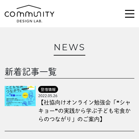
NEWS
\求む!/
助っ人・ご意見
新着記事一覧
ABOUT
登壇情報
2022.05.26
ACTIVITIES
【社協向けオンライン勉強会「❝シャ
キョー❞の実践から学ぶ子ども宅食か
MAGAZINE
らのつながり」のご案内】
NEWS